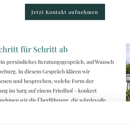
Jetzt Kontakt aufnehmen
hritt für Schritt ab
ein persönliches Beratungsgespräch, auf Wunsch
zeburg. In diesem Gespräch klären wir
rbenen und besprechen, welche Form der
zung im Sarg auf einem Friedhof – konkret
rnehmen wir die Überführung, die würdevolle
ewählten Sarg. Parallel dazu sprechen wir die
redner ab. Ein praktischer Hinweis: Halten Sie
tsurkunde und Familienstammbuch bereit, damit