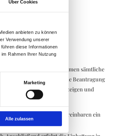
Über Cookies
 Medien anbieten zu können
hrer Verwendung unserer
 führen diese Informationen
Prozesses
ie im Rahmen Ihrer Nutzung
st unterschätzen. Wir übernehmen sämtliche
umt wird. Dazu zählt auch die Beantragung
Marketing
zlich gestalten wir Traueranzeigen und
uerfeier ab.
ne lange Wartezeiten. Wir vereinbaren ein
Alle zulassen
attung in Ruhe.