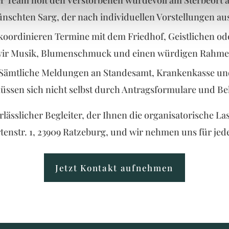
Team holt den Verstorbenen würdevoll am Sterbeort ab.
nschten Sarg, der nach individuellen Vorstellungen au
 koordinieren Termine mit dem Friedhof, Geistlichen o
wir Musik, Blumenschmuck und einen würdigen Rahmen
ämtliche Meldungen an Standesamt, Krankenkasse un
 müssen sich nicht selbst durch Antragsformulare und
erlässlicher Begleiter, der Ihnen die organisatorische 
enstr. 1, 23909 Ratzeburg, und wir nehmen uns für jedes
Jetzt Kontakt aufnehmen