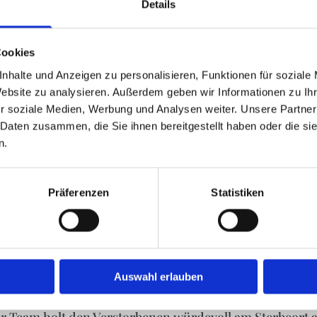
Details
en kann. So bleibt Ihnen mehr Raum für den
Cookies
nhalte und Anzeigen zu personalisieren, Funktionen für soziale
Website zu analysieren. Außerdem geben wir Informationen zu I
r soziale Medien, Werbung und Analysen weiter. Unsere Partner
äten und Organisation während des 
 Daten zusammen, die Sie ihnen bereitgestellt haben oder die s
n.
rdliche Schritte mit sich, die viele Angehörige zunäch
und Behörden und sorgen dafür, dass keine Frist versä
Präferenzen
Statistiken
ziellen Spielraum in den ersten Wochen schafft. Zusät
n in Ihrem Sinne und stimmen Drucktermine mit der Tra
chen uns telefonisch zu jeder Tages- und Nachtzeit, oh
Auswahl erlauben
hes Gespräch und besprechen alle Wünsche zur Erdbest