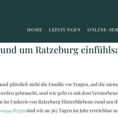
HOME
LEISTUNGEN
ONLINE-SE
rund um Ratzeburg einfühls
 und plötzlich steht die Familie vor Fragen, auf die niem
werden gebraucht, und wie geht es mit dem Verstorbene
n im Umkreis von Ratzeburg Hinterbliebene rund um die
r
04541 82329
sind wir an 365 Tagen im Jahr erreichbar 