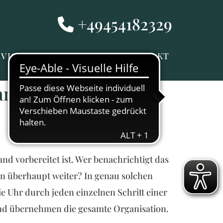
+49454182329

RVICE
GEDENKPORTAL
KONTAKT
am organisieren
and vorbereitet ist. Wer benachrichtigt das
n überhaupt weiter? In genau solchen
 Uhr durch jeden einzelnen Schritt einer
und übernehmen die gesamte Organisation.