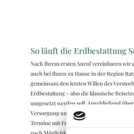
So läuft die Erdbestattung Sc
Nach Ihrem ersten Anruf vereinbaren wir 
auch bei Ihnen zu Hause in der Region Rat
gemeinsam den letzten Willen des Versto
Erdbestattung – also die klassische Beiset
umgesetzt werden soll. Anschließend übe
Versorgung und die Einbettung in den ausg
Termine mit Friedhof, Pfarrer oder Trauer
nach Möglichkeit Personalausweis, Gebur