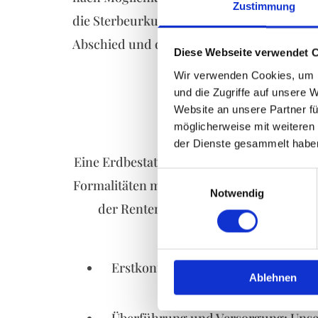
Zustimmung
die Sterbeurkunde zügig ausgestellt werd
Abschied und die eigene Trauer.
Diese Webseite verwendet 
Wir verwenden Cookies, um I
und die Zugriffe auf unsere 
Website an unsere Partner fü
Formalit
möglicherweise mit weiteren
der Dienste gesammelt habe
Eine Erdbestattung bringt zahlreiche behö
Einwilligungsauswahl
Formalitäten mit Ämtern, Versicherungen 
Notwendig
der Rentenvorschusszahlung, die finan
Trauerkarte
Erstkontakt und Beratung: Sie errei
Ablehnen
ausführlic