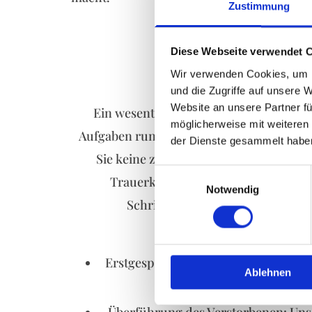
Zustimmung
Diese Webseite verwendet 
Wir verwenden Cookies, um I
Fo
und die Zugriffe auf unsere 
Website an unsere Partner fü
Ein wesentlicher Teil unserer Arbeit f
möglicherweise mit weiteren
Aufgaben rund um die Feuerbestattung.
der Dienste gesammelt habe
Sie keine zusätzlichen Wege gehen mü
Einwilligungsauswahl
Trauerkarten und stimmen die Term
Notwendig
Schriftverkehr. Ein praktischer 
Bes
Erstgespräch und Beratung: Wir höre
Ablehnen