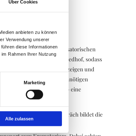
Über Cookies
 Medien anbieten zu können
men
hrer Verwendung unserer
 führen diese Informationen
ller behördlichen und organisatorischen
ie im Rahmen Ihrer Nutzung
ersicherungen und dem Friedhof, sodass
zahlung, gestalten Traueranzeigen und
artezeiten und vermeiden unnötigen
Marketing
ente und – falls vorhanden – eine
ler.
uerbestattung. Dieses Gespräch bildet die
Alle zulassen
enlos.