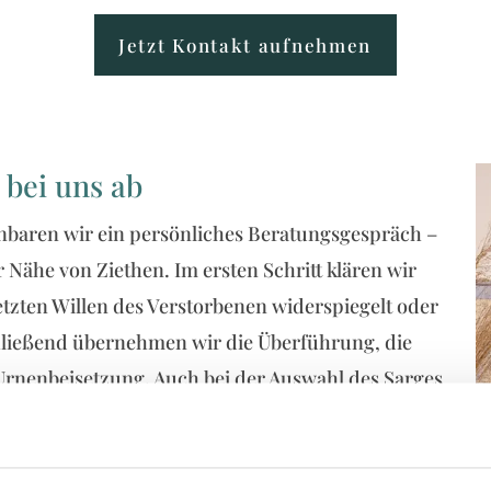
Jetzt Kontakt aufnehmen
 bei uns ab
einbaren wir ein persönliches Beratungsgespräch –
 Nähe von Ziethen. Im ersten Schritt klären wir
tzten Willen des Verstorbenen widerspiegelt oder
hließend übernehmen wir die Überführung, die
Urnenbeisetzung. Auch bei der Auswahl des Sarges
 und erklären jeden Schritt verständlich. So
rheit gibt und das Geschehen nachvollziehbar