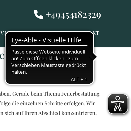
+49454182329

RVICE
GEDENKPORTAL
KONTAKT
chritt begleitet
fgaben. Gerade beim Thema Feuerbestattung
olge die einzelnen Schritte erfolgen. Wir
n sich auf Ihren Abschied konzentrieren,