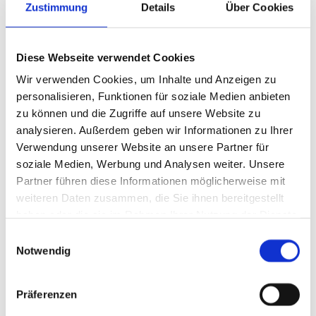
Zustimmung
Details
Über Cookies
klassische Form der
Beisetzung im Sarg auf einem
Friedhof und wirkt auf den
Diese Webseite verwendet Cookies
Wir verwenden Cookies, um Inhalte und Anzeigen zu
ersten Blick standardisiert. In
personalisieren, Funktionen für soziale Medien anbieten
der Praxis entstehen jedoch
zu können und die Zugriffe auf unsere Website zu
immer wieder Situationen, in
analysieren. Außerdem geben wir Informationen zu Ihrer
Verwendung unserer Website an unsere Partner für
denen Routine, Übersicht und
soziale Medien, Werbung und Analysen weiter. Unsere
Ruhe gefragt sind – etwa
Partner führen diese Informationen möglicherweise mit
wenn Behörden langsam
weiteren Daten zusammen, die Sie ihnen bereitgestellt
haben oder die sie im Rahmen Ihrer Nutzung der Dienste
reagieren oder
gesammelt haben.
Einwilligungsauswahl
Friedhofsverwaltungen
Notwendig
besondere Auflagen machen.
Genau hier zeigt sich unsere
Präferenzen
Expertise im Umkreis von